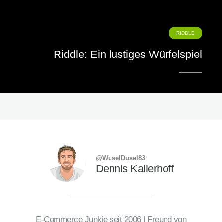
RIDDLE
Riddle: Ein lustiges Würfelspiel
@WuselDusel83
Dennis Kallerhoff
E-Commerce Junkie seit 2006 | Freund von