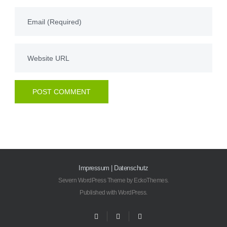
Impressum
|
Datenschutz
Severn WordPress Theme
by
EckoThemes
.
Published with
WordPress
.