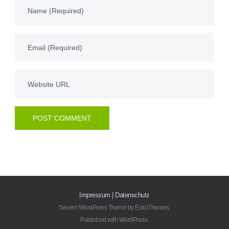
Impressum
|
Datenschutz
Severn WordPress Theme
by
EckoThemes
.
Published with
WordPress
.